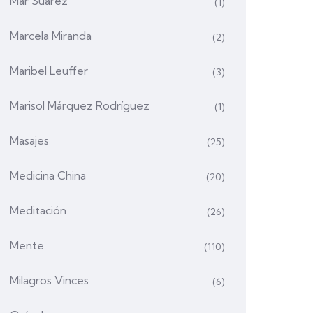
Mar Suárez
(1)
Marcela Miranda
(2)
Maribel Leuffer
(3)
Marisol Márquez Rodríguez
(1)
Masajes
(25)
Medicina China
(20)
Meditación
(26)
Mente
(110)
Milagros Vinces
(6)