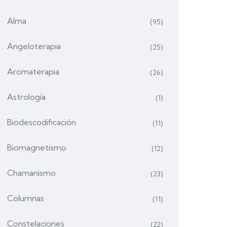
Alma
(95)
Angeloterapia
(25)
Aromaterapia
(26)
Astrología
(1)
Biodescodificación
(11)
Biomagnetismo
(12)
Chamanismo
(23)
Columnas
(11)
Constelaciones
(22)