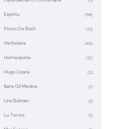
(1)
Espíritu
(98)
Flores De Bach
(13)
Herbolaria
(45)
Homeopatía
(12)
Hugo Lizana
(2)
Iliana Gil Medina
(1)
Lina Bulman
(1)
Lu Torrez
(1)