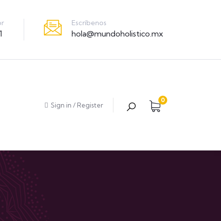
Escríbenos
or
hola@mundoholistico.mx
1
0
Sign in
/
Register