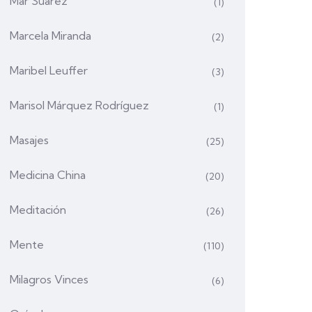
Mar Suárez
(1)
Marcela Miranda
(2)
Maribel Leuffer
(3)
Marisol Márquez Rodríguez
(1)
Masajes
(25)
Medicina China
(20)
Meditación
(26)
Mente
(110)
Milagros Vinces
(6)