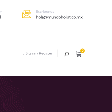
Escríbenos
or
hola@mundoholistico.mx
1
0
Sign in
/
Register