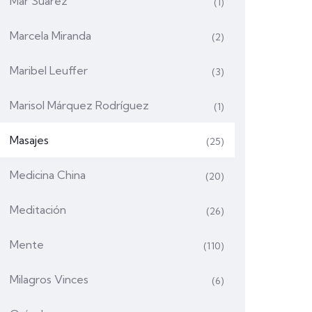
Mar Suárez
(1)
Marcela Miranda
(2)
Maribel Leuffer
(3)
Marisol Márquez Rodríguez
(1)
Masajes
(25)
Medicina China
(20)
Meditación
(26)
Mente
(110)
Milagros Vinces
(6)