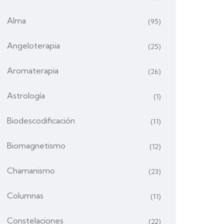
Alma
(95)
Angeloterapia
(25)
Aromaterapia
(26)
Astrología
(1)
Biodescodificación
(11)
Biomagnetismo
(12)
Chamanismo
(23)
Columnas
(11)
Constelaciones
(22)