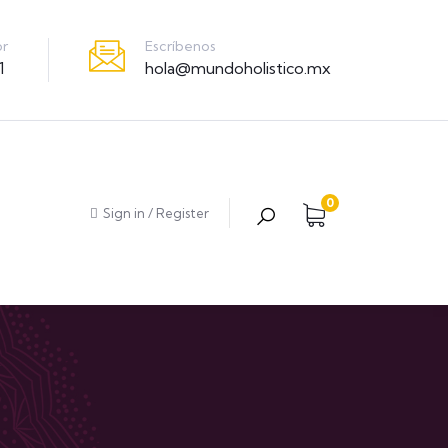
Escríbenos
or
hola@mundoholistico.mx
1
0
Sign in
/
Register