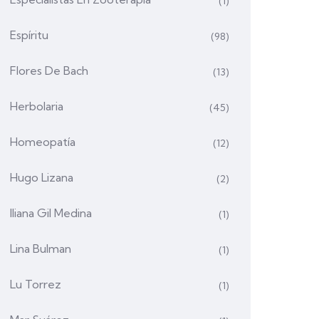
(1)
Espíritu
(98)
Flores De Bach
(13)
Herbolaria
(45)
Homeopatía
(12)
Hugo Lizana
(2)
Iliana Gil Medina
(1)
Lina Bulman
(1)
Lu Torrez
(1)