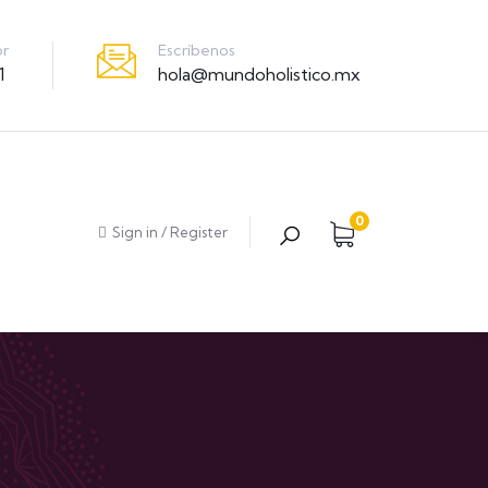
Escríbenos
or
hola@mundoholistico.mx
1
0
Sign in
/
Register