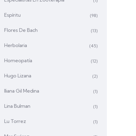
(1)
Espíritu
(98)
Flores De Bach
(13)
Herbolaria
(45)
Homeopatía
(12)
Hugo Lizana
(2)
Iliana Gil Medina
(1)
Lina Bulman
(1)
Lu Torrez
(1)