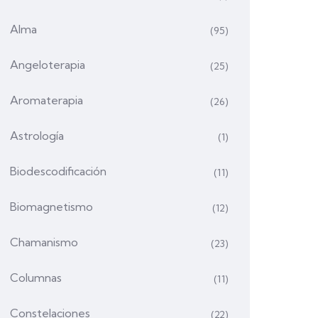
Alma
(95)
Angeloterapia
(25)
Aromaterapia
(26)
Astrología
(1)
Biodescodificación
(11)
Biomagnetismo
(12)
Chamanismo
(23)
Columnas
(11)
Constelaciones
(22)