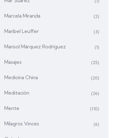
Mar Suárez
(1)
Marcela Miranda
(2)
Maribel Leuffer
(3)
Marisol Márquez Rodríguez
(1)
Masajes
(25)
Medicina China
(20)
Meditación
(26)
Mente
(110)
Milagros Vinces
(6)