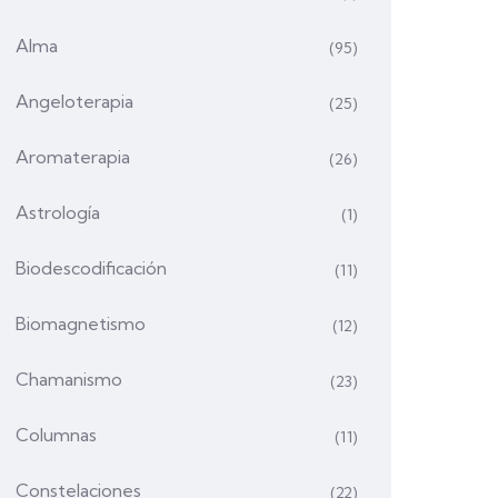
Alma
(95)
Angeloterapia
(25)
Aromaterapia
(26)
Astrología
(1)
Biodescodificación
(11)
Biomagnetismo
(12)
Chamanismo
(23)
Columnas
(11)
Constelaciones
(22)