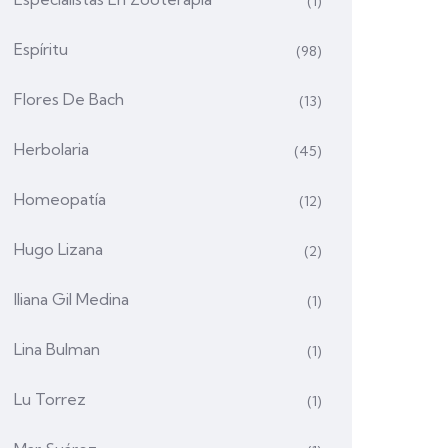
(1)
Espíritu
(98)
Flores De Bach
(13)
Herbolaria
(45)
Homeopatía
(12)
Hugo Lizana
(2)
Iliana Gil Medina
(1)
Lina Bulman
(1)
Lu Torrez
(1)