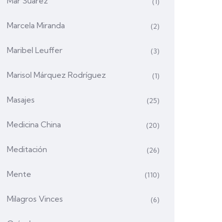
Mar Suárez
(1)
Marcela Miranda
(2)
Maribel Leuffer
(3)
Marisol Márquez Rodríguez
(1)
Masajes
(25)
Medicina China
(20)
Meditación
(26)
Mente
(110)
Milagros Vinces
(6)