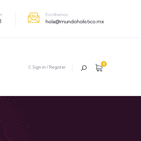
Escríbenos
or
hola@mundoholistico.mx
1
0
Sign in
/
Register