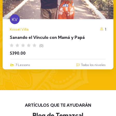
KV
Krissel Villa
1
Sanando el Vínculo con Mamá y Papá
(0)
$
390.00
7 Lessons
Todos los niveles
ARTÍCULOS QUE TE AYUDARÁN
Blog de Temazcal