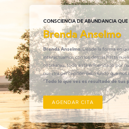
CONSCIENCIA DE ABUNDANCIA QUE 
Brenda Anselmo
Brenda Anselmo.
Desde la forma en q
interactuamos con los demás hasta nues
cotidianas, todo está influenciado por 
nuestra percepción del mundo que nos 
“Todo lo que ves es resultado de tus
AGENDAR CITA