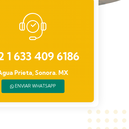
2 1 633 409 6186
Agua Prieta, Sonora. MX
ENVIAR WHATSAPP