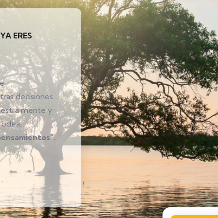
YA ERES
ue
tras decisiones
nuestra mente y
rodea.
 pensamientos”.