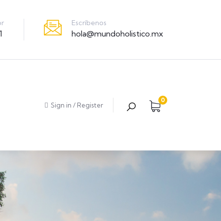
Escríbenos
or
hola@mundoholistico.mx
1
0
Sign in
/
Register