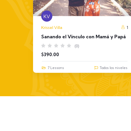
KV
1
Krissel Villa
1
y Papá
Sanando el Vínculo con Mamá y Papá
(0)
$
390.00
os niveles
7 Lessons
Todos los niveles