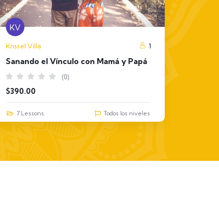
KV
KV
Krissel Villa
1
Krissel V
Sanando el Vínculo con Mamá y Papá
Sanand
(0)
$
390.00
$
390.0
7 Lessons
Todos los niveles
7 Le