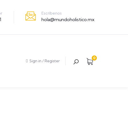
Escríbenos
or
hola@mundoholistico.mx
1
0
Sign in
/
Register