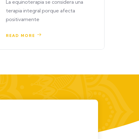
es en
La equinoterapia se considera una
terapia integral porque afecta
READ
positivamente
READ MORE