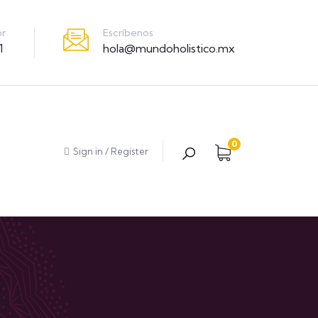
Escríbenos
or
hola@mundoholistico.mx
1
0
Sign in
/
Register