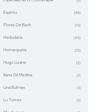
(1)
Espíritu
(98)
Flores De Bach
(13)
Herbolaria
(45)
Homeopatía
(12)
Hugo Lizana
(2)
Iliana Gil Medina
(1)
Lina Bulman
(1)
Lu Torrez
(1)