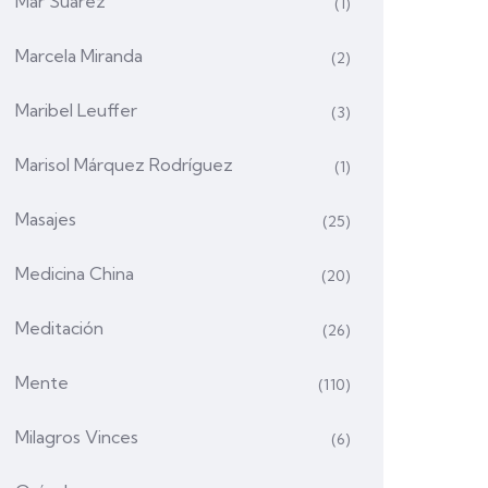
Mar Suárez
(1)
Marcela Miranda
(2)
Maribel Leuffer
(3)
Marisol Márquez Rodríguez
(1)
Masajes
(25)
Medicina China
(20)
Meditación
(26)
Mente
(110)
Milagros Vinces
(6)