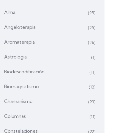
Alma
(95)
Angeloterapia
(25)
Aromaterapia
(26)
Astrología
(1)
Biodescodificación
(11)
Biomagnetismo
(12)
Chamanismo
(23)
Columnas
(11)
Constelaciones
(22)