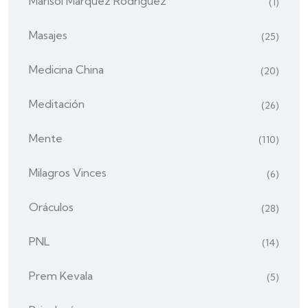
Marisol Márquez Rodríguez
(1)
Masajes
(25)
Medicina China
(20)
Meditación
(26)
Mente
(110)
Milagros Vinces
(6)
Oráculos
(28)
PNL
(14)
Prem Kevala
(5)