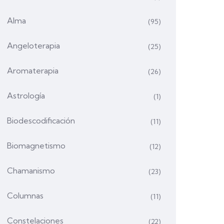
Alma
(95)
Angeloterapia
(25)
Aromaterapia
(26)
Astrología
(1)
Biodescodificación
(11)
Biomagnetismo
(12)
Chamanismo
(23)
Columnas
(11)
Constelaciones
(22)