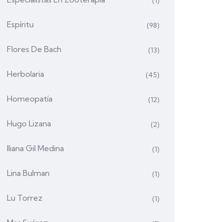
(1)
Espíritu
(98)
Flores De Bach
(13)
Herbolaria
(45)
Homeopatía
(12)
Hugo Lizana
(2)
Iliana Gil Medina
(1)
Lina Bulman
(1)
Lu Torrez
(1)