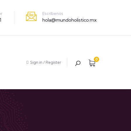
Escríbenos
or
hola@mundoholistico.mx
1
0
Sign in
/
Register