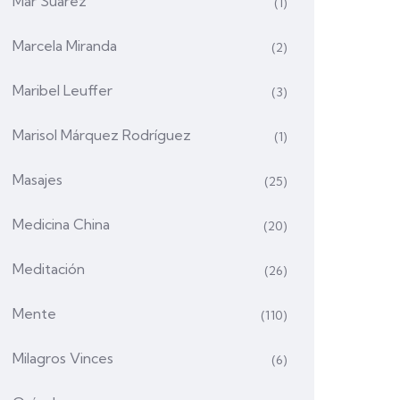
Mar Suárez
(1)
Marcela Miranda
(2)
Maribel Leuffer
(3)
Marisol Márquez Rodríguez
(1)
Masajes
(25)
Medicina China
(20)
Meditación
(26)
Mente
(110)
Milagros Vinces
(6)