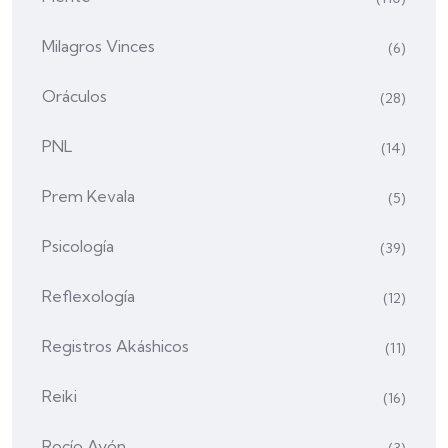
Milagros Vinces
(6)
Oráculos
(28)
PNL
(14)
Prem Kevala
(5)
Psicología
(39)
Reflexología
(12)
Registros Akáshicos
(11)
Reiki
(16)
Rocío Ayón