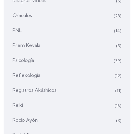
Milagros Vinces
(6)
Oráculos
(28)
PNL
(14)
Prem Kevala
(5)
Psicología
(39)
Reflexología
(12)
Registros Akáshicos
(11)
Reiki
(16)
Rocío Ayón
(3)