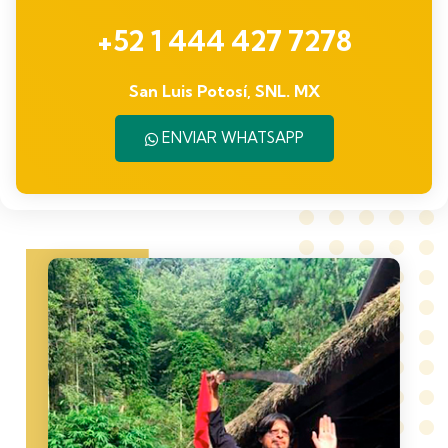
+52 1 444 427 7278
San Luis Potosí, SNL. MX
ENVIAR WHATSAPP