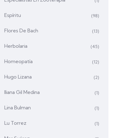
(1)
Espíritu
(98)
Flores De Bach
(13)
Herbolaria
(45)
Homeopatía
(12)
Hugo Lizana
(2)
Iliana Gil Medina
(1)
Lina Bulman
(1)
Lu Torrez
(1)