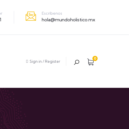
Escríbenos
or
hola@mundoholistico.mx
1
0
Sign in
/
Register