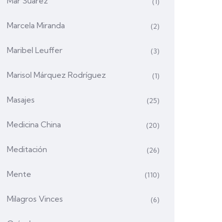
Mar Suárez
(1)
Marcela Miranda
(2)
Maribel Leuffer
(3)
Marisol Márquez Rodríguez
(1)
Masajes
(25)
Medicina China
(20)
Meditación
(26)
Mente
(110)
Milagros Vinces
(6)