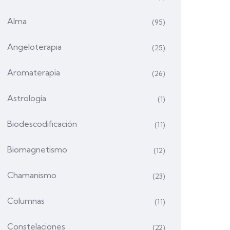
Alma
(95)
Angeloterapia
(25)
Aromaterapia
(26)
Astrología
(1)
Biodescodificación
(11)
Biomagnetismo
(12)
Chamanismo
(23)
Columnas
(11)
Constelaciones
(22)