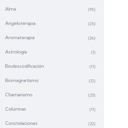
Alma
(95)
Angeloterapia
(25)
Aromaterapia
(26)
Astrología
(1)
Biodescodificación
(11)
Biomagnetismo
(12)
Chamanismo
(23)
Columnas
(11)
Constelaciones
(22)