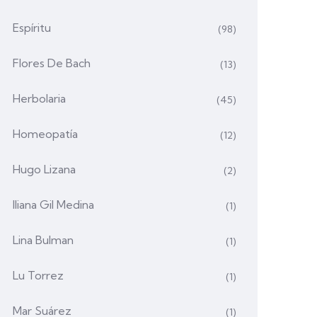
Espíritu
(98)
Flores De Bach
(13)
Herbolaria
(45)
Homeopatía
(12)
Hugo Lizana
(2)
Iliana Gil Medina
(1)
Lina Bulman
(1)
Lu Torrez
(1)
Mar Suárez
(1)