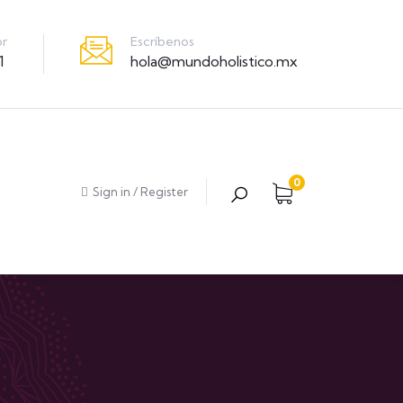
Escríbenos
or
hola@mundoholistico.mx
1
0
Sign in
/
Register