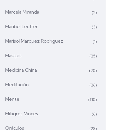
Marcela Miranda
(2)
Maribel Leuffer
(3)
Marisol Márquez Rodríguez
(1)
Masajes
(25)
Medicina China
(20)
Meditación
(26)
Mente
(110)
Milagros Vinces
(6)
Oráculos
(28)