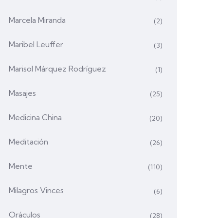
Marcela Miranda
(2)
Maribel Leuffer
(3)
Marisol Márquez Rodríguez
(1)
Masajes
(25)
Medicina China
(20)
Meditación
(26)
Mente
(110)
Milagros Vinces
(6)
Oráculos
(28)