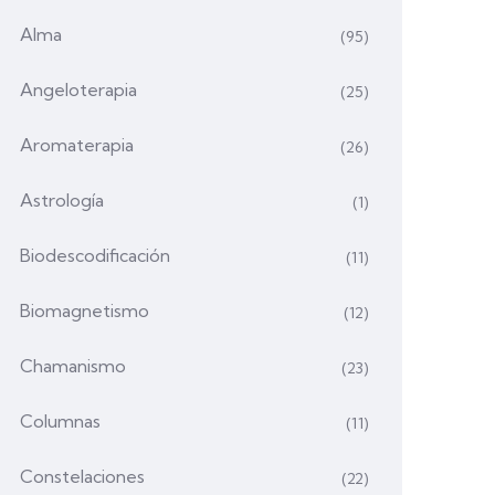
Alma
(95)
Angeloterapia
(25)
Aromaterapia
(26)
Astrología
(1)
Biodescodificación
(11)
Biomagnetismo
(12)
Chamanismo
(23)
Columnas
(11)
Constelaciones
(22)