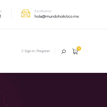
Escríbenos
or
hola@mundoholistico.mx
1
0
Sign in
/
Register