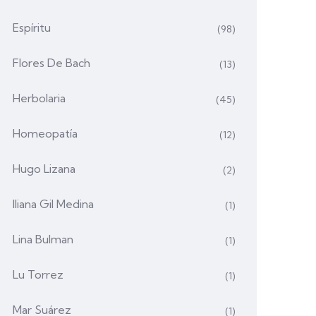
Espíritu
(98)
Flores De Bach
(13)
Herbolaria
(45)
Homeopatía
(12)
Hugo Lizana
(2)
Iliana Gil Medina
(1)
Lina Bulman
(1)
Lu Torrez
(1)
Mar Suárez
(1)