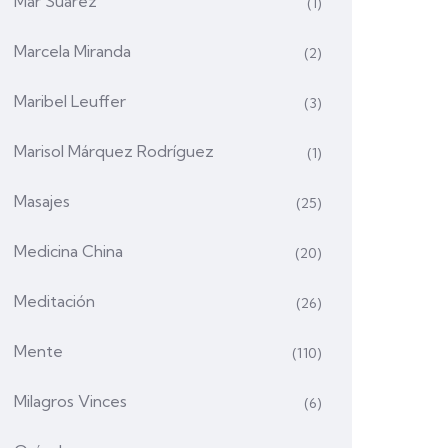
Mar Suárez
(1)
Marcela Miranda
(2)
Maribel Leuffer
(3)
Marisol Márquez Rodríguez
(1)
Masajes
(25)
Medicina China
(20)
Meditación
(26)
Mente
(110)
Milagros Vinces
(6)