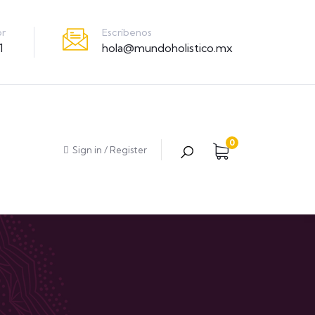
Escríbenos
or
hola@mundoholistico.mx
1
0
Sign in
/
Register