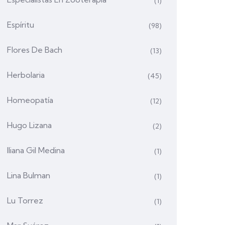
(1)
Espíritu
(98)
Flores De Bach
(13)
Herbolaria
(45)
Homeopatía
(12)
Hugo Lizana
(2)
Iliana Gil Medina
(1)
Lina Bulman
(1)
Lu Torrez
(1)