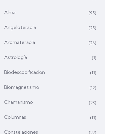
Alma
(95)
Angeloterapia
(25)
Aromaterapia
(26)
Astrología
(1)
Biodescodificación
(11)
Biomagnetismo
(12)
Chamanismo
(23)
Columnas
(11)
Constelaciones
(22)