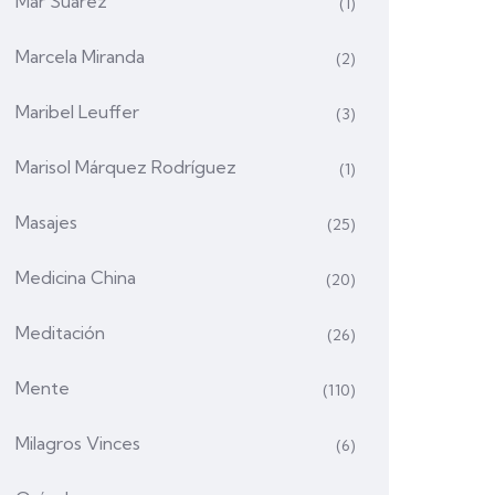
Mar Suárez
(1)
Marcela Miranda
(2)
Maribel Leuffer
(3)
Marisol Márquez Rodríguez
(1)
Masajes
(25)
Medicina China
(20)
Meditación
(26)
Mente
(110)
Milagros Vinces
(6)