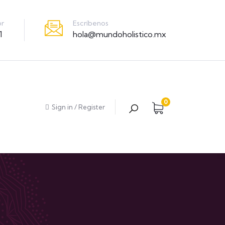
Escríbenos
or
hola@mundoholistico.mx
1
0
Sign in
/
Register