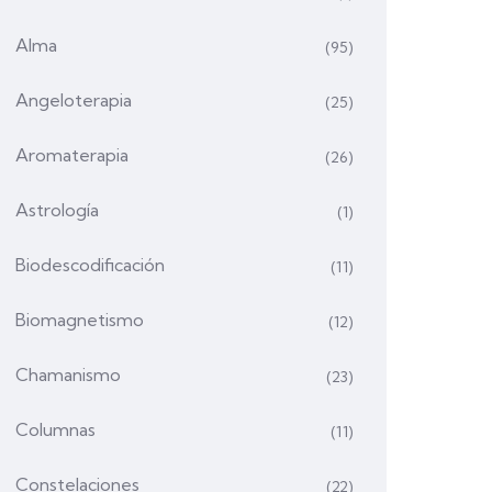
Alma
(95)
Angeloterapia
(25)
Aromaterapia
(26)
Astrología
(1)
Biodescodificación
(11)
Biomagnetismo
(12)
Chamanismo
(23)
Columnas
(11)
Constelaciones
(22)