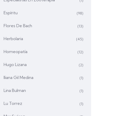
(1)
Espíritu
(98)
Flores De Bach
(13)
Herbolaria
(45)
Homeopatía
(12)
Hugo Lizana
(2)
Iliana Gil Medina
(1)
Lina Bulman
(1)
Lu Torrez
(1)