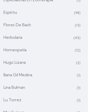
(1)
Espíritu
(98)
Flores De Bach
(13)
Herbolaria
(45)
Homeopatía
(12)
Hugo Lizana
(2)
Iliana Gil Medina
(1)
Lina Bulman
(1)
Lu Torrez
(1)