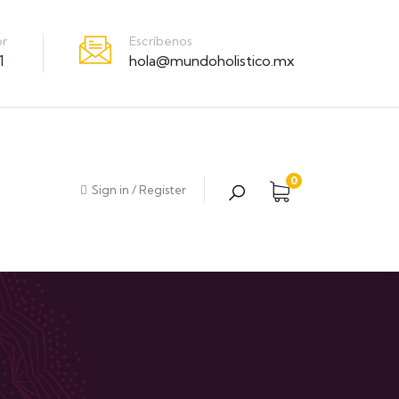
Escríbenos
or
hola@mundoholistico.mx
1
0
Sign in
/
Register