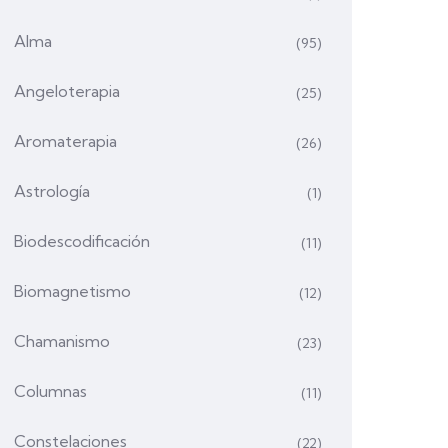
Alma
(95)
Angeloterapia
(25)
Aromaterapia
(26)
Astrología
(1)
Biodescodificación
(11)
Biomagnetismo
(12)
Chamanismo
(23)
Columnas
(11)
Constelaciones
(22)