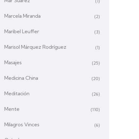
Mar Suárez
(1)
Marcela Miranda
(2)
Maribel Leuffer
(3)
Marisol Márquez Rodríguez
(1)
Masajes
(25)
Medicina China
(20)
Meditación
(26)
Mente
(110)
Milagros Vinces
(6)