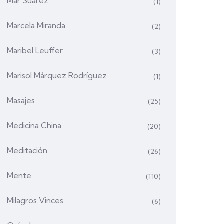
Mar Suárez
(1)
Marcela Miranda
(2)
Maribel Leuffer
(3)
Marisol Márquez Rodríguez
(1)
Masajes
(25)
Medicina China
(20)
Meditación
(26)
Mente
(110)
Milagros Vinces
(6)