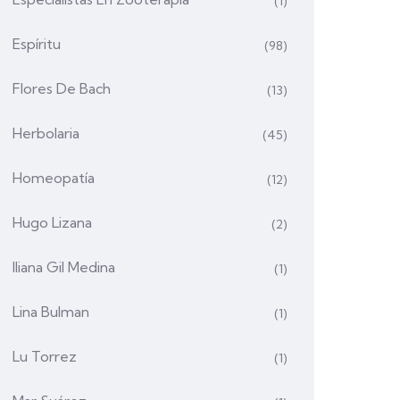
(1)
Espíritu
(98)
Flores De Bach
(13)
Herbolaria
(45)
Homeopatía
(12)
Hugo Lizana
(2)
Iliana Gil Medina
(1)
Lina Bulman
(1)
Lu Torrez
(1)