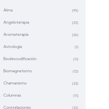
Alma
(95)
Angeloterapia
(25)
Aromaterapia
(26)
Astrología
(1)
Biodescodificación
(11)
Biomagnetismo
(12)
Chamanismo
(23)
Columnas
(11)
Constelaciones
(22)