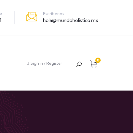
Escríbenos
or
hola@mundoholistico.mx
1
0
Sign in
/
Register