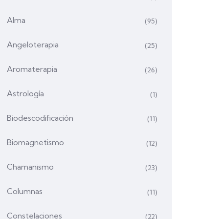
Alma
(95)
Angeloterapia
(25)
Aromaterapia
(26)
Astrología
(1)
Biodescodificación
(11)
Biomagnetismo
(12)
Chamanismo
(23)
Columnas
(11)
Constelaciones
(22)