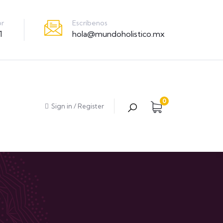
Escríbenos
or
hola@mundoholistico.mx
1
0
Sign in
/
Register