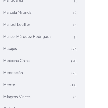
Mar Suárez
(1)
Marcela Miranda
(2)
Maribel Leuffer
(3)
Marisol Márquez Rodríguez
(1)
Masajes
(25)
Medicina China
(20)
Meditación
(26)
Mente
(110)
Milagros Vinces
(6)