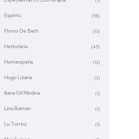
(1)
Espíritu
(98)
Flores De Bach
(13)
Herbolaria
(45)
Homeopatía
(12)
Hugo Lizana
(2)
Iliana Gil Medina
(1)
Lina Bulman
(1)
Lu Torrez
(1)