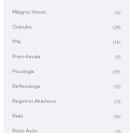
Milagros Vinces
(6)
Oráculos
(28)
PNL
(14)
Prem Kevala
(5)
Psicología
(39)
Reflexología
(12)
Registros Akáshicos
(11)
Reiki
(16)
Rocío Ayón
(3)