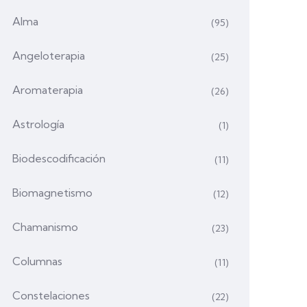
Alma
(95)
Angeloterapia
(25)
Aromaterapia
(26)
Astrología
(1)
Biodescodificación
(11)
Biomagnetismo
(12)
Chamanismo
(23)
Columnas
(11)
Constelaciones
(22)