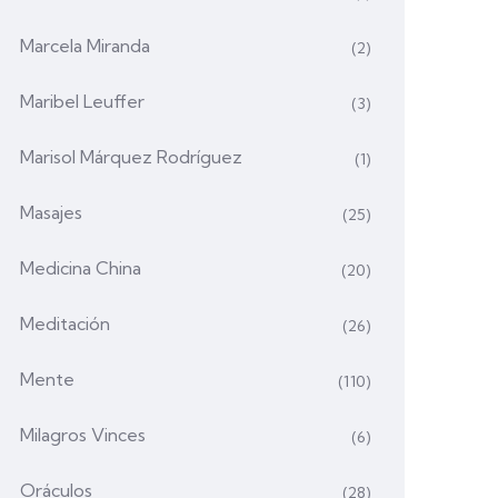
Marcela Miranda
(2)
Maribel Leuffer
(3)
Marisol Márquez Rodríguez
(1)
Masajes
(25)
Medicina China
(20)
Meditación
(26)
Mente
(110)
Milagros Vinces
(6)
Oráculos
(28)