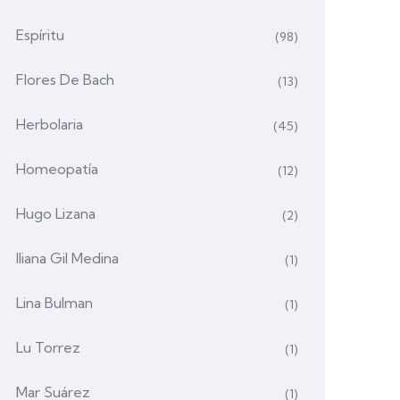
Espíritu
(98)
Flores De Bach
(13)
Herbolaria
(45)
Homeopatía
(12)
Hugo Lizana
(2)
Iliana Gil Medina
(1)
Lina Bulman
(1)
Lu Torrez
(1)
Mar Suárez
(1)