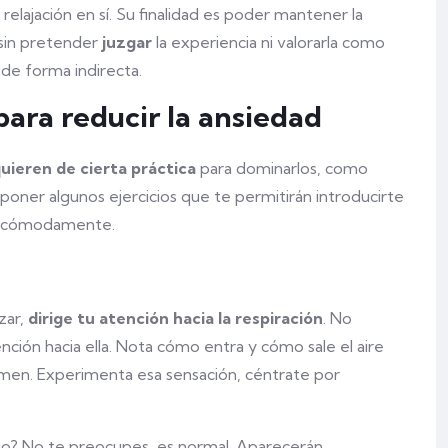
 relajación en sí. Su finalidad es poder mantener la
 sin pretender
juzgar
la experiencia ni valorarla como
 de forma indirecta.
para reducir la ansiedad
uieren de cierta práctica
para dominarlos, como
oponer algunos ejercicios que te permitirán introducirte
asa cómodamente.
zar,
dirige tu atención hacia la respiración
. No
tención hacia ella. Nota cómo entra y cómo sale el aire
omen. Experimenta esa sensación, céntrate por
o? No te preocupes, es normal. Aparecerán