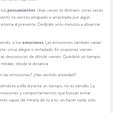
a tus
pensamientos
. Unas veces te distraen, otras veces
mento te sientes atrapado o arrastrado por algún
 y retorna al presente. Dedícale unos minutos a observar
tiendo, a tus
emociones
. Las emociones también varían
ste, otras alegre o enfadado. En ocasiones vienen
ras desconoces de dónde vienen. Quédate un tiempo
íralas, desde la distancia.
en las emociones? ¿Has sentido ansiedad?
iéndote a ella durante un tiempo, no es sencillo. La
nsaciones y comportamientos que buscan evitar
i eres capaz de mirarla de tú a tú, sin hacer nada, sólo