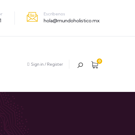
Escríbenos
or
hola@mundoholistico.mx
1
0
Sign in
/
Register