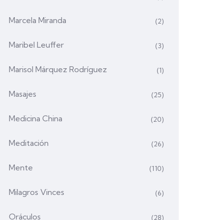
Marcela Miranda
(2)
Maribel Leuffer
(3)
Marisol Márquez Rodríguez
(1)
Masajes
(25)
Medicina China
(20)
Meditación
(26)
Mente
(110)
Milagros Vinces
(6)
Oráculos
(28)