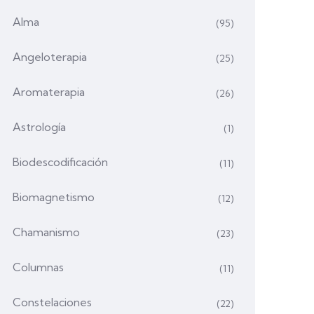
Alma
(95)
Angeloterapia
(25)
Aromaterapia
(26)
Astrología
(1)
Biodescodificación
(11)
Biomagnetismo
(12)
Chamanismo
(23)
Columnas
(11)
Constelaciones
(22)