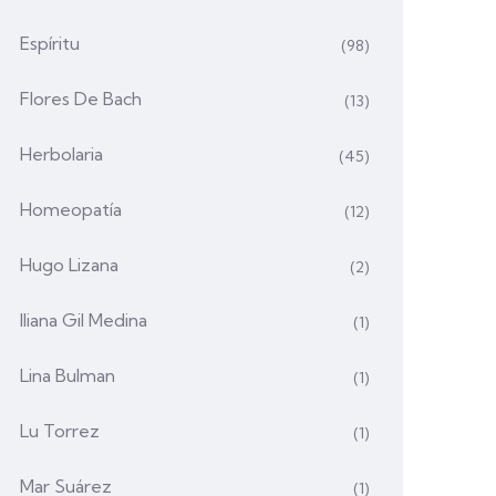
Espíritu
(98)
Flores De Bach
(13)
Herbolaria
(45)
Homeopatía
(12)
Hugo Lizana
(2)
Iliana Gil Medina
(1)
Lina Bulman
(1)
Lu Torrez
(1)
Mar Suárez
(1)