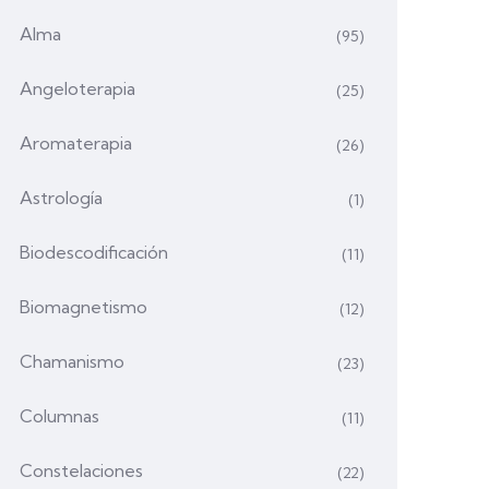
Alma
(95)
Angeloterapia
(25)
Aromaterapia
(26)
Astrología
(1)
Biodescodificación
(11)
Biomagnetismo
(12)
Chamanismo
(23)
Columnas
(11)
Constelaciones
(22)