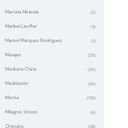
Marcela Miranda
(2)
Maribel Leuffer
(3)
Marisol Márquez Rodríguez
(1)
Masajes
(25)
Medicina China
(20)
Meditación
(26)
Mente
(110)
Milagros Vinces
(6)
Oráculos
(28)