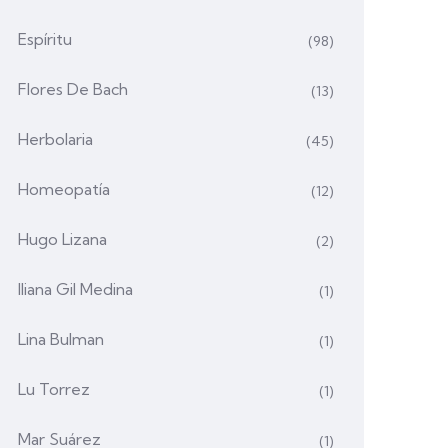
Espíritu
(98)
Flores De Bach
(13)
Herbolaria
(45)
Homeopatía
(12)
Hugo Lizana
(2)
Iliana Gil Medina
(1)
Lina Bulman
(1)
Lu Torrez
(1)
Mar Suárez
(1)