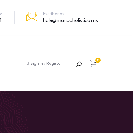
Escríbenos
or
hola@mundoholistico.mx
1
0
Sign in
/
Register