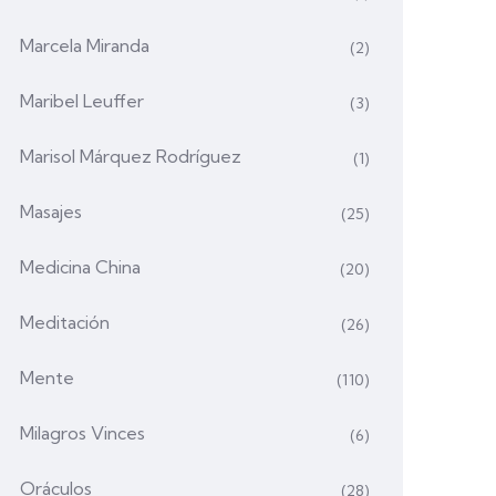
Marcela Miranda
(2)
Maribel Leuffer
(3)
Marisol Márquez Rodríguez
(1)
Masajes
(25)
Medicina China
(20)
Meditación
(26)
Mente
(110)
Milagros Vinces
(6)
Oráculos
(28)