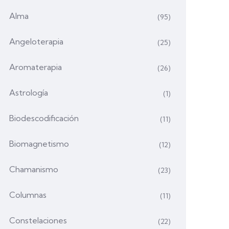
Alma
(95)
Angeloterapia
(25)
Aromaterapia
(26)
Astrología
(1)
Biodescodificación
(11)
Biomagnetismo
(12)
Chamanismo
(23)
Columnas
(11)
Constelaciones
(22)