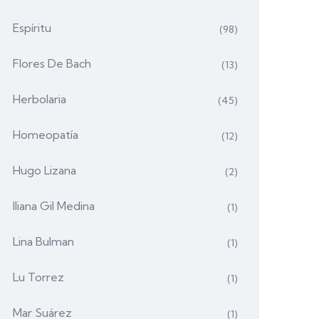
Espíritu
(98)
Flores De Bach
(13)
Herbolaria
(45)
Homeopatía
(12)
Hugo Lizana
(2)
Iliana Gil Medina
(1)
Lina Bulman
(1)
Lu Torrez
(1)
Mar Suárez
(1)