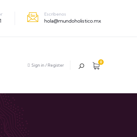
Escríbenos
or
hola@mundoholistico.mx
1
0
Sign in
/
Register