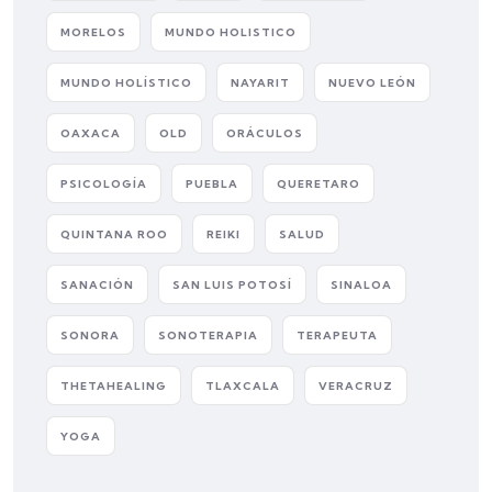
MORELOS
MUNDO HOLISTICO
MUNDO HOLÍSTICO
NAYARIT
NUEVO LEÓN
OAXACA
OLD
ORÁCULOS
PSICOLOGÍA
PUEBLA
QUERETARO
QUINTANA ROO
REIKI
SALUD
SANACIÓN
SAN LUIS POTOSÍ
SINALOA
SONORA
SONOTERAPIA
TERAPEUTA
THETAHEALING
TLAXCALA
VERACRUZ
YOGA