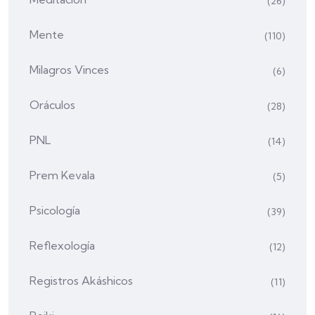
(26)
Mente
(110)
Milagros Vinces
(6)
Oráculos
(28)
PNL
(14)
Prem Kevala
(5)
Psicología
(39)
Reflexología
(12)
Registros Akáshicos
(11)