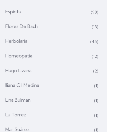
Espíritu
(98)
Flores De Bach
(13)
Herbolaria
(45)
Homeopatía
(12)
Hugo Lizana
(2)
Iliana Gil Medina
(1)
Lina Bulman
(1)
Lu Torrez
(1)
Mar Suárez
(1)