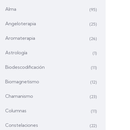
Alma
(95)
Angeloterapia
(25)
Aromaterapia
(26)
Astrología
(1)
Biodescodificación
(11)
Biomagnetismo
(12)
Chamanismo
(23)
Columnas
(11)
Constelaciones
(22)