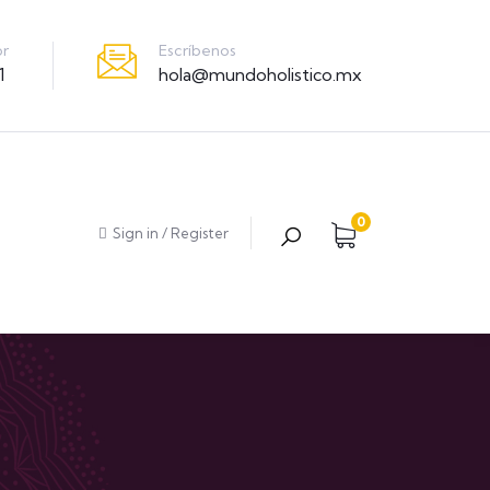
Escríbenos
or
hola@mundoholistico.mx
1
0
Sign in
/
Register