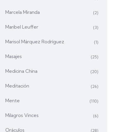
Marcela Miranda
(2)
Maribel Leuffer
(3)
Marisol Márquez Rodríguez
(1)
Masajes
(25)
Medicina China
(20)
Meditación
(26)
Mente
(110)
Milagros Vinces
(6)
Oráculos
(28)