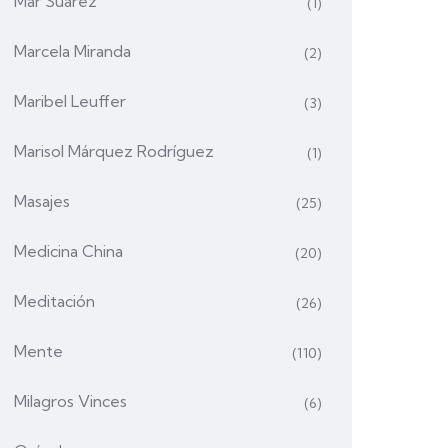
Mar Suárez
(1)
Marcela Miranda
(2)
Maribel Leuffer
(3)
Marisol Márquez Rodríguez
(1)
Masajes
(25)
Medicina China
(20)
Meditación
(26)
Mente
(110)
Milagros Vinces
(6)