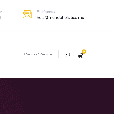
Escríbenos
or
hola@mundoholistico.mx
1
0
Sign in
/
Register