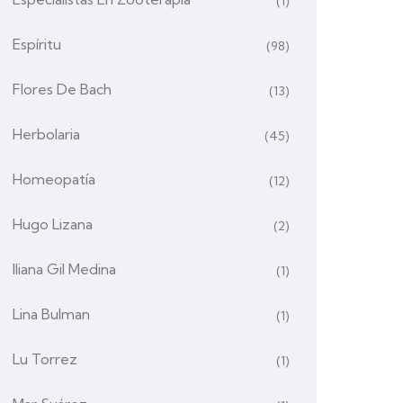
(1)
Espíritu
(98)
Flores De Bach
(13)
Herbolaria
(45)
Homeopatía
(12)
Hugo Lizana
(2)
Iliana Gil Medina
(1)
Lina Bulman
(1)
Lu Torrez
(1)