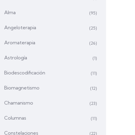
Alma
(95)
Angeloterapia
(25)
Aromaterapia
(26)
Astrología
(1)
Biodescodificación
(11)
Biomagnetismo
(12)
Chamanismo
(23)
Columnas
(11)
Constelaciones
(22)