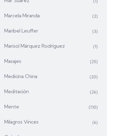
Mar Suárez
(1)
Marcela Miranda
(2)
Maribel Leuffer
(3)
Marisol Márquez Rodríguez
(1)
Masajes
(25)
Medicina China
(20)
Meditación
(26)
Mente
(110)
Milagros Vinces
(6)