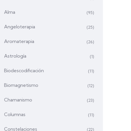
Alma
(95)
Angeloterapia
(25)
Aromaterapia
(26)
Astrología
(1)
Biodescodificación
(11)
Biomagnetismo
(12)
Chamanismo
(23)
Columnas
(11)
Constelaciones
(22)