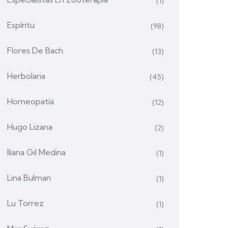
(1)
Espíritu
(98)
Flores De Bach
(13)
Herbolaria
(45)
Homeopatía
(12)
Hugo Lizana
(2)
Iliana Gil Medina
(1)
Lina Bulman
(1)
Lu Torrez
(1)