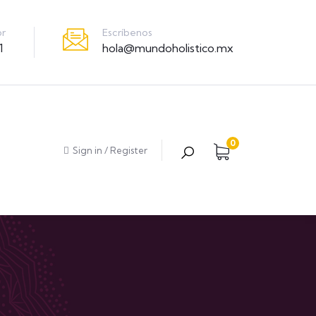
Escríbenos
or
hola@mundoholistico.mx
1
0
Sign in
/
Register