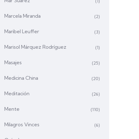
Mar Suárez
(1)
Marcela Miranda
(2)
Maribel Leuffer
(3)
Marisol Márquez Rodríguez
(1)
Masajes
(25)
Medicina China
(20)
Meditación
(26)
Mente
(110)
Milagros Vinces
(6)