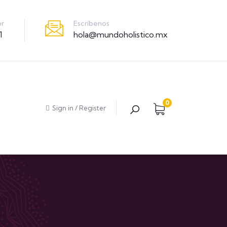
Escríbenos
or
hola@mundoholistico.mx
1
0
Sign in
/
Register