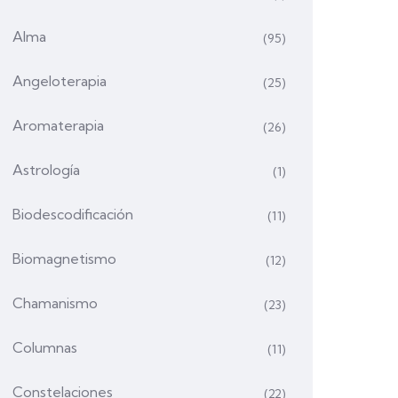
Alma
(95)
Angeloterapia
(25)
Aromaterapia
(26)
Astrología
(1)
Biodescodificación
(11)
Biomagnetismo
(12)
Chamanismo
(23)
Columnas
(11)
Constelaciones
(22)