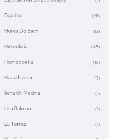
(1)
Espíritu
(98)
Flores De Bach
(13)
Herbolaria
(45)
Homeopatía
(12)
Hugo Lizana
(2)
Iliana Gil Medina
(1)
Lina Bulman
(1)
Lu Torrez
(1)