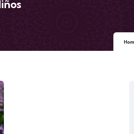
Niños
Hom