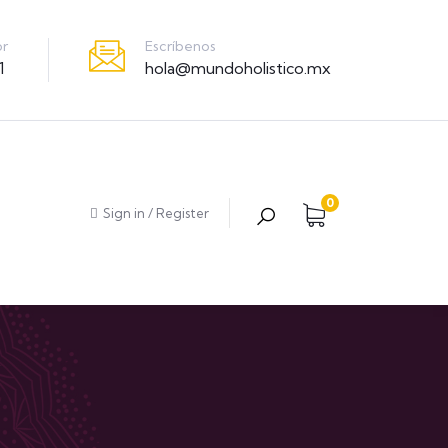
Escríbenos
or
hola@mundoholistico.mx
1
0
Sign in
/
Register