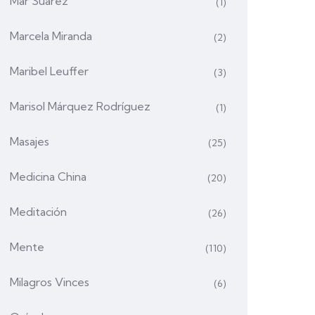
Mar Suárez
(1)
Marcela Miranda
(2)
Maribel Leuffer
(3)
Marisol Márquez Rodríguez
(1)
Masajes
(25)
Medicina China
(20)
Meditación
(26)
Mente
(110)
Milagros Vinces
(6)