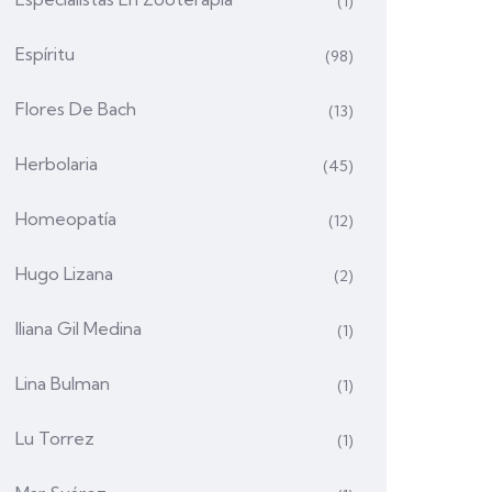
(1)
Espíritu
(98)
Flores De Bach
(13)
Herbolaria
(45)
Homeopatía
(12)
Hugo Lizana
(2)
Iliana Gil Medina
(1)
Lina Bulman
(1)
Lu Torrez
(1)