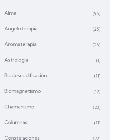
Alma
(95)
Angeloterapia
(25)
Aromaterapia
(26)
Astrología
(1)
Biodescodificación
(11)
Biomagnetismo
(12)
Chamanismo
(23)
Columnas
(11)
Constelaciones
(22)