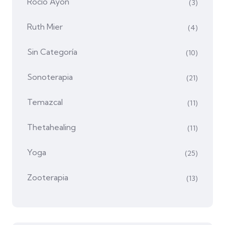
Rocío Ayón
(3)
Ruth Mier
(4)
Sin Categoría
(10)
Sonoterapia
(21)
Temazcal
(11)
Thetahealing
(11)
Yoga
(25)
Zooterapia
(13)