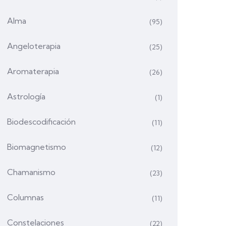
Alma
(95)
Angeloterapia
(25)
Aromaterapia
(26)
Astrología
(1)
Biodescodificación
(11)
Biomagnetismo
(12)
Chamanismo
(23)
Columnas
(11)
Constelaciones
(22)