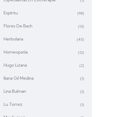
(1)
Espíritu
(98)
Flores De Bach
(13)
Herbolaria
(45)
Homeopatía
(12)
Hugo Lizana
(2)
Iliana Gil Medina
(1)
Lina Bulman
(1)
Lu Torrez
(1)