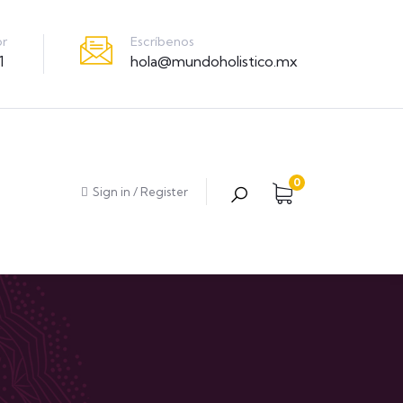
Escríbenos
or
hola@mundoholistico.mx
1
0
Sign in
/
Register