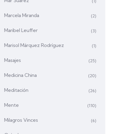
Mar Suárez
(1)
Marcela Miranda
(2)
Maribel Leuffer
(3)
Marisol Márquez Rodríguez
(1)
Masajes
(25)
Medicina China
(20)
Meditación
(26)
Mente
(110)
Milagros Vinces
(6)