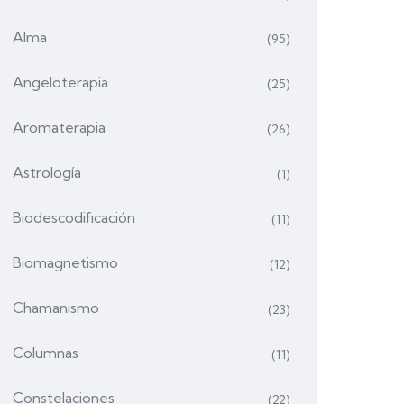
Alma
(95)
Angeloterapia
(25)
Aromaterapia
(26)
Astrología
(1)
Biodescodificación
(11)
Biomagnetismo
(12)
Chamanismo
(23)
Columnas
(11)
Constelaciones
(22)