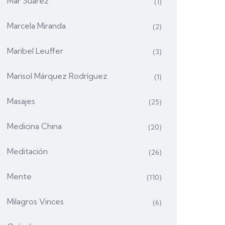
Mar Suárez
(1)
Marcela Miranda
(2)
Maribel Leuffer
(3)
Marisol Márquez Rodríguez
(1)
Masajes
(25)
Medicina China
(20)
Meditación
(26)
Mente
(110)
Milagros Vinces
(6)