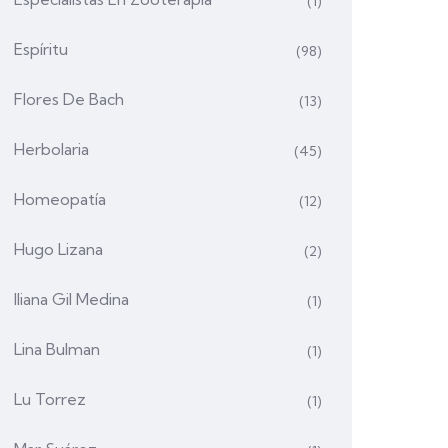
(1)
Espíritu
(98)
Flores De Bach
(13)
Herbolaria
(45)
Homeopatía
(12)
Hugo Lizana
(2)
Iliana Gil Medina
(1)
Lina Bulman
(1)
Lu Torrez
(1)