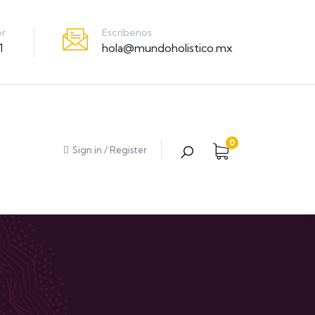
Escríbenos
or
hola@mundoholistico.mx
1
0
Sign in
/
Register