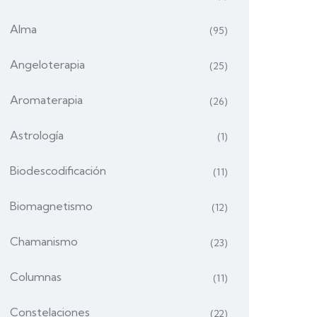
Alma
(95)
Angeloterapia
(25)
Aromaterapia
(26)
Astrología
(1)
Biodescodificación
(11)
Biomagnetismo
(12)
Chamanismo
(23)
Columnas
(11)
Constelaciones
(22)