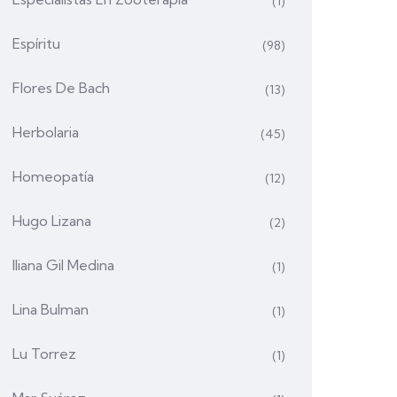
(1)
Espíritu
(98)
Flores De Bach
(13)
Herbolaria
(45)
Homeopatía
(12)
Hugo Lizana
(2)
Iliana Gil Medina
(1)
Lina Bulman
(1)
Lu Torrez
(1)