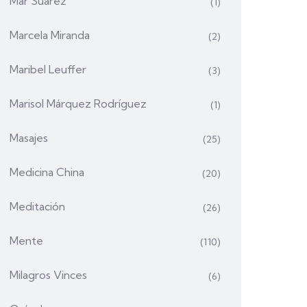
Mar Suárez
(1)
Marcela Miranda
(2)
Maribel Leuffer
(3)
Marisol Márquez Rodríguez
(1)
Masajes
(25)
Medicina China
(20)
Meditación
(26)
Mente
(110)
Milagros Vinces
(6)