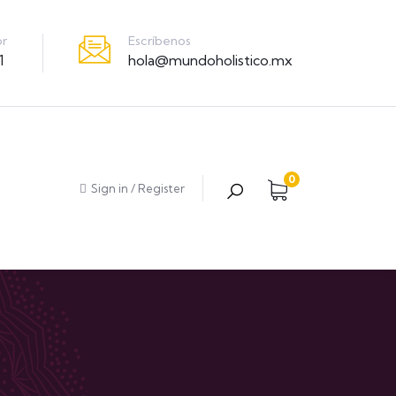
Escríbenos
or
hola@mundoholistico.mx
1
0
Sign in
/
Register