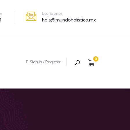
Escríbenos
or
hola@mundoholistico.mx
1
0
Sign in
/
Register