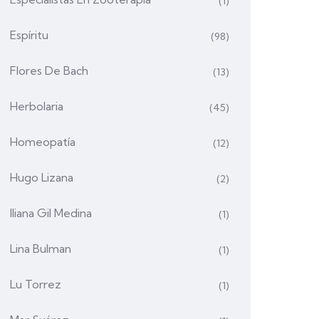
(1)
Espíritu
(98)
Flores De Bach
(13)
Herbolaria
(45)
Homeopatía
(12)
Hugo Lizana
(2)
Iliana Gil Medina
(1)
Lina Bulman
(1)
Lu Torrez
(1)