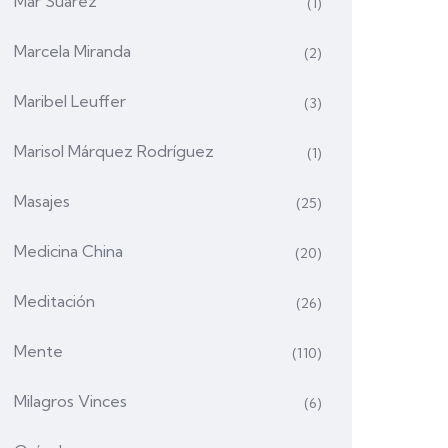
Mar Suárez
(1)
Marcela Miranda
(2)
Maribel Leuffer
(3)
Marisol Márquez Rodríguez
(1)
Masajes
(25)
Medicina China
(20)
Meditación
(26)
Mente
(110)
Milagros Vinces
(6)