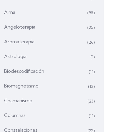
Alma
(95)
Angeloterapia
(25)
Aromaterapia
(26)
Astrología
(1)
Biodescodificación
(11)
Biomagnetismo
(12)
Chamanismo
(23)
Columnas
(11)
Constelaciones
(22)