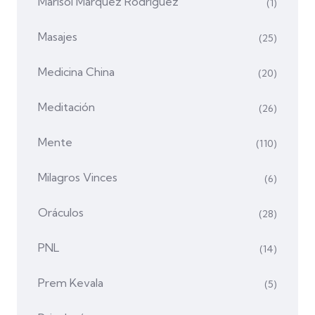
Marisol Márquez Rodríguez
(1)
Masajes
(25)
Medicina China
(20)
Meditación
(26)
Mente
(110)
Milagros Vinces
(6)
Oráculos
(28)
PNL
(14)
Prem Kevala
(5)