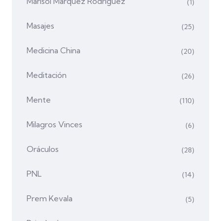
Marisol Márquez Rodríguez
(1)
Masajes
(25)
Medicina China
(20)
Meditación
(26)
Mente
(110)
Milagros Vinces
(6)
Oráculos
(28)
PNL
(14)
Prem Kevala
(5)