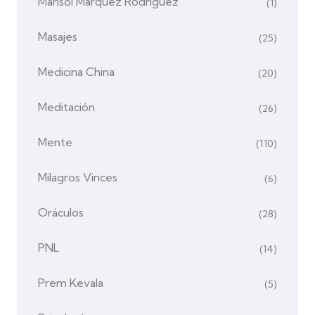
Marisol Márquez Rodríguez
(1)
Masajes
(25)
Medicina China
(20)
Meditación
(26)
Mente
(110)
Milagros Vinces
(6)
Oráculos
(28)
PNL
(14)
Prem Kevala
(5)