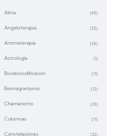
Alma
(95)
Angeloterapia
(25)
Aromaterapia
(26)
Astrología
(1)
Biodescodificación
(11)
Biomagnetismo
(12)
Chamanismo
(23)
Columnas
(11)
Constelaciones
(22)