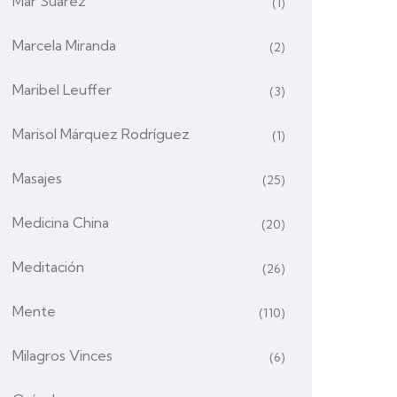
Mar Suárez
(1)
Marcela Miranda
(2)
Maribel Leuffer
(3)
Marisol Márquez Rodríguez
(1)
Masajes
(25)
Medicina China
(20)
Meditación
(26)
Mente
(110)
Milagros Vinces
(6)