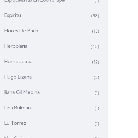
(1)
Espíritu
(98)
Flores De Bach
(13)
Herbolaria
(45)
Homeopatía
(12)
Hugo Lizana
(2)
Iliana Gil Medina
(1)
Lina Bulman
(1)
Lu Torrez
(1)