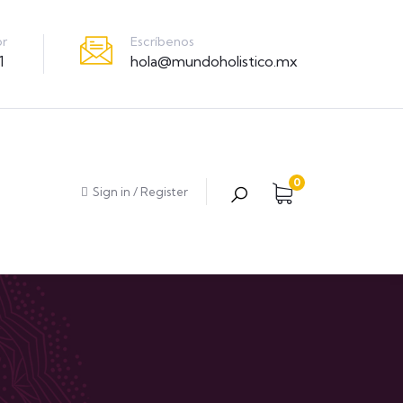
Escríbenos
or
hola@mundoholistico.mx
1
0
Sign in
/
Register