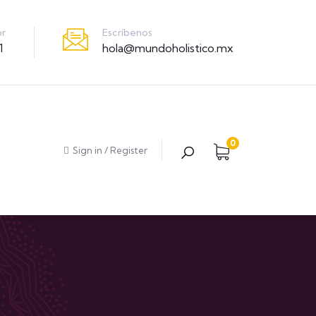
Escríbenos
or
hola@mundoholistico.mx
1
0
Sign in
/
Register