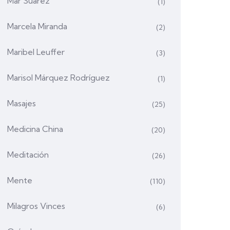
Mar Suárez
(1)
Marcela Miranda
(2)
Maribel Leuffer
(3)
Marisol Márquez Rodríguez
(1)
Masajes
(25)
Medicina China
(20)
Meditación
(26)
Mente
(110)
Milagros Vinces
(6)