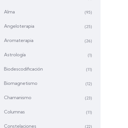
Alma
(95)
Angeloterapia
(25)
Aromaterapia
(26)
Astrología
(1)
Biodescodificación
(11)
Biomagnetismo
(12)
Chamanismo
(23)
Columnas
(11)
Constelaciones
(22)