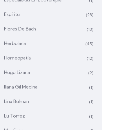
(1)
Espíritu
(98)
Flores De Bach
(13)
Herbolaria
(45)
Homeopatía
(12)
Hugo Lizana
(2)
Iliana Gil Medina
(1)
Lina Bulman
(1)
Lu Torrez
(1)