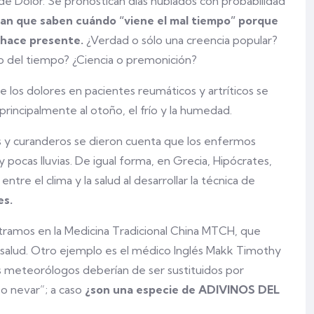
e Dolor. Se pronostican días nublados con probabilidad
an que saben cuándo “viene el mal tiempo” porque
e hace presente.
¿Verdad o sólo una creencia popular?
ado del tiempo? ¿Ciencia o premonición?
 los dolores en pacientes reumáticos y artríticos se
principalmente al otoño, el frío y la humedad.
os y curanderos se dieron cuenta que los enfermos
pocas lluvias. De igual forma, en Grecia, Hipócrates,
ntre el clima y la salud al desarrollar la técnica de
es.
ntramos en la Medicina Tradicional China MTCH, que
 la salud. Otro ejemplo es el médico Inglés Makk Timothy
s meteorólogos deberían de ser sustituidos por
r o nevar”; a caso
¿son una especie de ADIVINOS DEL