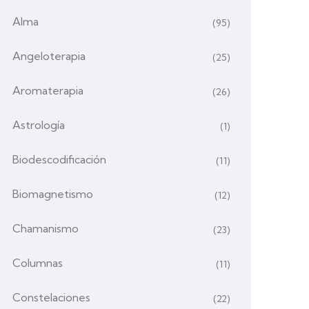
Alma
(95)
Angeloterapia
(25)
Aromaterapia
(26)
Astrología
(1)
Biodescodificación
(11)
Biomagnetismo
(12)
Chamanismo
(23)
Columnas
(11)
Constelaciones
(22)