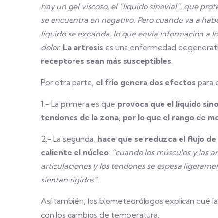
hay un gel viscoso, el “líquido sinovial”, que pr
se encuentra en negativo. Pero cuando va a habe
líquido se expanda, lo que envía información a l
dolor.
La artrosis
es una enfermedad degenerativa
receptores sean más susceptibles
.
Por otra parte,
el frío genera dos efectos
para 
1.- La primera es que
provoca que el líquido sin
tendones de la zona, por lo que el rango de 
2.- La segunda,
hace que se reduzca el flujo d
caliente el núcleo
:
“cuando los músculos y las art
articulaciones y los tendones se espesa ligeramen
sientan rígidos”.
Así también, los biometeorólogos explican qué la 
con los cambios de temperatura.