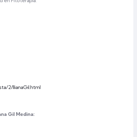
d en Fitoterapia.
a/2/IlianaGil.html
na Gil Medina: