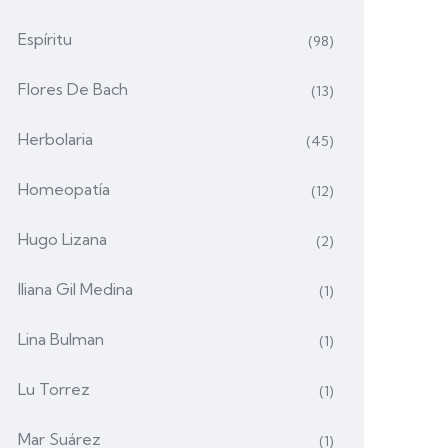
Espíritu
(98)
Flores De Bach
(13)
Herbolaria
(45)
Homeopatía
(12)
Hugo Lizana
(2)
Iliana Gil Medina
(1)
Lina Bulman
(1)
Lu Torrez
(1)
Mar Suárez
(1)