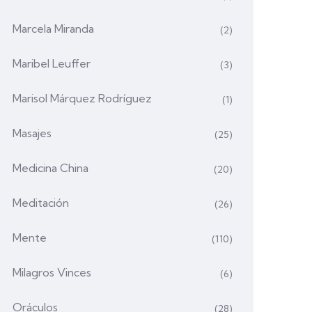
Marcela Miranda
(2)
Maribel Leuffer
(3)
Marisol Márquez Rodríguez
(1)
Masajes
(25)
Medicina China
(20)
Meditación
(26)
Mente
(110)
Milagros Vinces
(6)
Oráculos
(28)