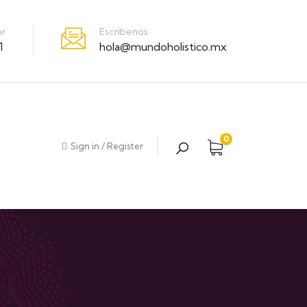
Escríbenos
or
hola@mundoholistico.mx
1
0
Sign in
/
Register