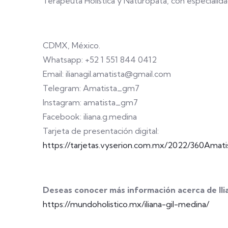
Terapeuta Holística y Naturópata, con especialida
CDMX, México.
Whatsapp: +52 1 551 844 0412
Email: ilianagil.amatista@gmail.com
Telegram: Amatista_gm7
Instagram: amatista_gm7
Facebook: iliana.g.medina
Tarjeta de presentación digital:
https://tarjetas.vyserion.com.mx/2022/360Amatist
Deseas conocer más información acerca de Ilia
https://mundoholistico.mx/iliana-gil-medina/