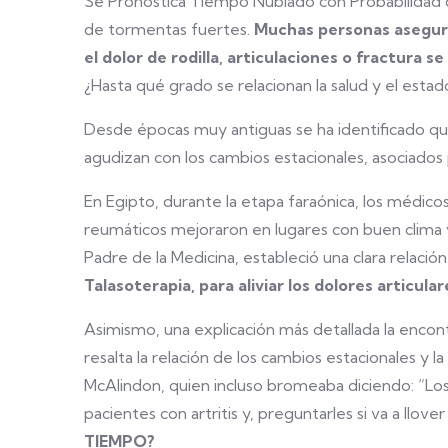
Se Pronostica Tiempo Nublado con Probabilidad d
de tormentas fuertes.
Muchas personas asegur
el dolor de rodilla, articulaciones o fractura s
¿Hasta qué grado se relacionan la salud y el est
Desde épocas muy antiguas se ha identificado que
agudizan con los cambios estacionales, asociados 
En Egipto, durante la etapa faraónica, los médic
reumáticos mejoraron en lugares con buen clima y 
Padre de la Medicina, estableció una clara relación e
Talasoterapia, para aliviar los dolores articular
Asimismo, una explicación más detallada la enco
resalta la relación de los cambios estacionales y
McAlindon, quien incluso bromeaba diciendo: “Lo
pacientes con artritis y, preguntarles si va a llove
TIEMPO?