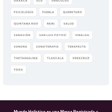
OAXACA
OLD
ORÁCULOS
PSICOLOGÍA
PUEBLA
QUERETARO
QUINTANA ROO
REIKI
SALUD
SANACIÓN
SAN LUIS POTOSÍ
SINALOA
SONORA
SONOTERAPIA
TERAPEUTA
THETAHEALING
TLAXCALA
VERACRUZ
YOGA
Mundo Holístico es una Marca Registrada ©