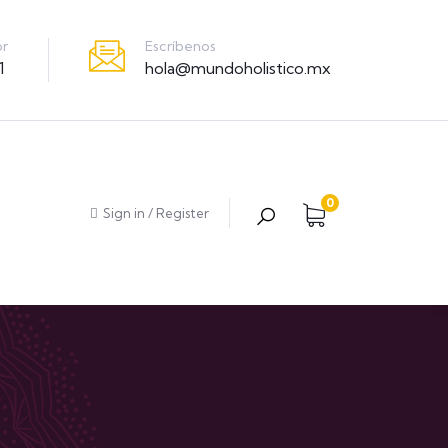
Escríbenos
or
hola@mundoholistico.mx
1
0
Sign in
/
Register