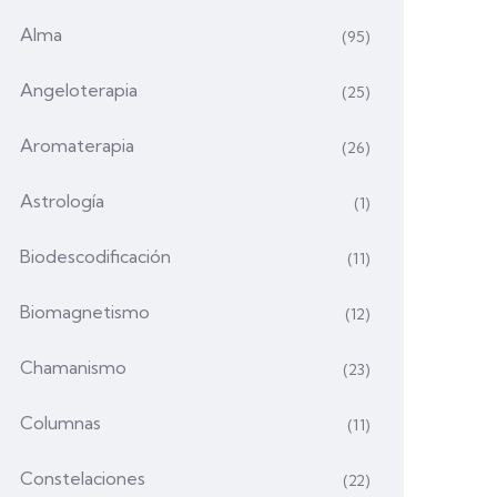
Alma
(95)
Angeloterapia
(25)
Aromaterapia
(26)
Astrología
(1)
Biodescodificación
(11)
Biomagnetismo
(12)
Chamanismo
(23)
Columnas
(11)
Constelaciones
(22)