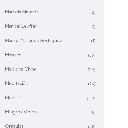
Marcela Miranda
(2)
Maribel Leuffer
(3)
Marisol Márquez Rodríguez
(1)
Masajes
(25)
Medicina China
(20)
Meditación
(26)
Mente
(110)
Milagros Vinces
(6)
Oráculos
(28)