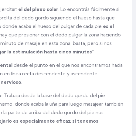
jercitar:
el del plexo solar
. Lo encontrás fácilmente si
gordita del dedo gordo siguiendo el hueso hasta que
sto donde acaba el hueso del pulgar de cada pie
es el
o hay que presionar con el dedo pulgar la zona haciendo
n minuto de masaje en esta zona, basta, pero si nos
gar la estimulación hasta cinco minutos
”
mental
desde el punto en el que nos encontramos hacia
ión en línea recta descendente y ascendente
 nervioso
.
o
. Trabaja desde la base del dedo gordo del pie
l mismo, donde acaba la uña para luego masajear también
“En la parte de arriba del dedo gordo del pie nos
jarlo es especialmente eficaz si tenemos