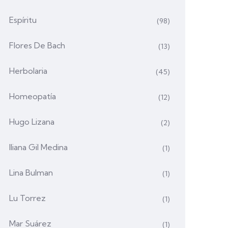
Espíritu
(98)
Flores De Bach
(13)
Herbolaria
(45)
Homeopatía
(12)
Hugo Lizana
(2)
Iliana Gil Medina
(1)
Lina Bulman
(1)
Lu Torrez
(1)
Mar Suárez
(1)