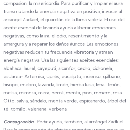
compasión, la misericordia. Para purificar y limpiar el aura
transmutando la energía negativa en positiva, invocar al
arcángel Zadkiel, el guardián de la llama violeta. El uso del
aceite esencial de lavanda ayuda a liberar emociones
negativas, como la ira, el odio, resentimiento y la
amargura y a reparar los daños áuricos. Las emociones
negativas reducen tu frecuencia vibratoria y atraen
energía negativa. Usa las siguientes aceites esenciales:
albahaca, laurel, cayeputi, alcanfor, cedro, cidronela,
esclarea- Artemisa, ciprés, eucalipto, incienso, gálbano,
hisopo, enebro, lavanda, limón, hierba luisa, lima- limón,
melisa, mimosa, mirra, neroli, menta, pino, romero, rosa
Otto, salvia, sándalo, menta verde, espicanardo, árbol del
té, tomillo, valeriana, verbena.
Consagración
. Pedir ayuda, también, al arcángel Zadkiel.
Para la consagración de objetos sagrados y para crear un