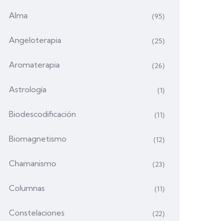
Alma
(95)
Angeloterapia
(25)
Aromaterapia
(26)
Astrología
(1)
Biodescodificación
(11)
Biomagnetismo
(12)
Chamanismo
(23)
Columnas
(11)
Constelaciones
(22)