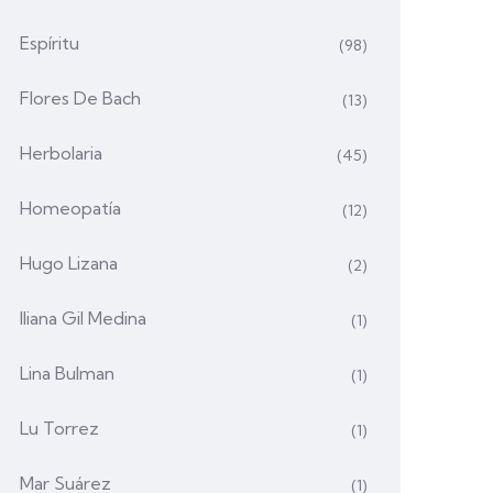
Espíritu
(98)
Flores De Bach
(13)
Herbolaria
(45)
Homeopatía
(12)
Hugo Lizana
(2)
Iliana Gil Medina
(1)
Lina Bulman
(1)
Lu Torrez
(1)
Mar Suárez
(1)