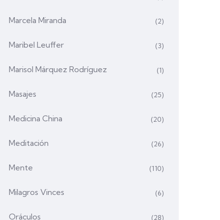
Marcela Miranda
(2)
Maribel Leuffer
(3)
Marisol Márquez Rodríguez
(1)
Masajes
(25)
Medicina China
(20)
Meditación
(26)
Mente
(110)
Milagros Vinces
(6)
Oráculos
(28)