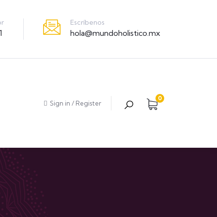
Escríbenos
or
hola@mundoholistico.mx
1
0
Sign in
/
Register