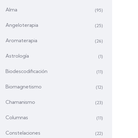
Alma
(95)
Angeloterapia
(25)
Aromaterapia
(26)
Astrología
(1)
Biodescodificación
(11)
Biomagnetismo
(12)
Chamanismo
(23)
Columnas
(11)
Constelaciones
(22)