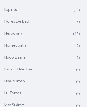
Espíritu
(98)
Flores De Bach
(13)
Herbolaria
(45)
Homeopatía
(12)
Hugo Lizana
(2)
Iliana Gil Medina
(1)
Lina Bulman
(1)
Lu Torrez
(1)
Mar Suárez
(1)