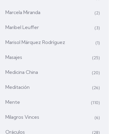
Marcela Miranda
(2)
Maribel Leuffer
(3)
Marisol Márquez Rodríguez
(1)
Masajes
(25)
Medicina China
(20)
Meditación
(26)
Mente
(110)
Milagros Vinces
(6)
Oráculos
(28)