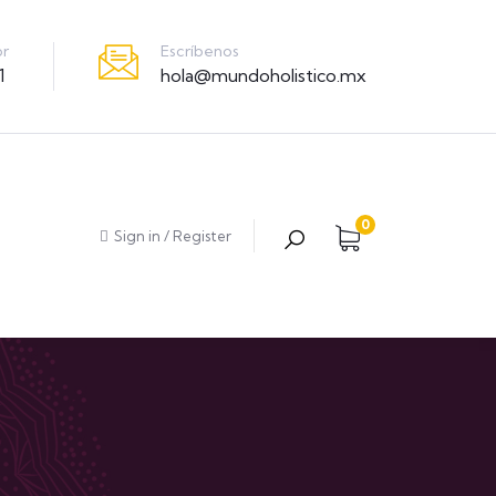
Escríbenos
or
hola@mundoholistico.mx
1
0
Sign in
/
Register