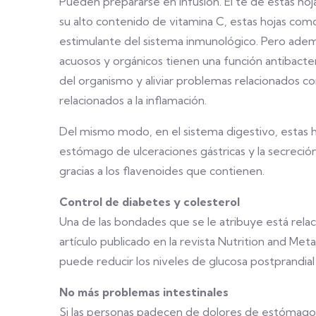
Pueden prepararse en infusión. El té de estas hoj
su alto contenido de vitamina C, estas hojas co
estimulante del sistema inmunológico. Pero adem
acuosos y orgánicos tienen una función antibacteri
del organismo y aliviar problemas relacionados c
relacionados a la inflamación.
Del mismo modo, en el sistema digestivo, estas h
estómago de ulceraciones gástricas y la secreci
gracias a los flavenoides que contienen.
Control de diabetes y colesterol
Una de las bondades que se le atribuye está relaci
artículo publicado en la revista Nutrition and Met
puede reducir los niveles de glucosa postprandial
No más problemas intestinales
Si las personas padecen de dolores de estómago,